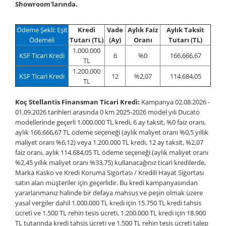
Showroom'larında.
Ödeme Şekli: Eşit
Kredi
Vade
Aylık Faiz
Aylık Taksit
Ödemeli
Tutarı (TL)
(Ay)
Oranı
Tutarı (TL)
1.000.000
KSF Ticari Kredi
6
%0
166.666,67
TL
1.200.000
KSF Ticari Kredi
12
%2,07
114.684,05
TL
Koç Stellantis Finansman Ticari Kredi:
Kampanya 02.08.2026 -
01.09.2026 tarihleri arasında 0 km 2025-2026 model yılı Ducato
modellerinde geçerli 1.000.000 TL kredi, 6 ay taksit, %0 faiz oranı,
aylık 166.666,67 TL ödeme seçeneği (aylık maliyet oranı %0,5 yıllık
maliyet oranı %6,12) veya 1.200.000 TL kredi, 12 ay taksit, %2,07
faiz oranı, aylık 114.684,05 TL ödeme seçeneği (aylık maliyet oranı
%2,45 yıllık maliyet oranı %33,75) kullanacağınız ticari kredilerde,
Marka Kasko ve Kredi Koruma Sigortası / Kredili Hayat Sigortası
satın alan müşteriler için geçerlidir. Bu kredi kampanyasından
yararlanmanız halinde bir defaya mahsus ve peşin olmak üzere
yasal vergiler dahil 1.000.000 TL kredi için 15.750 TL kredi tahsis
ücreti ve 1.500 TL rehin tesis ücreti, 1.200.000 TL kredi için 18.900
TL tutarında kredi tahsis ücreti ve 1.500 TL rehin tesis ücreti talep