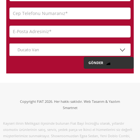
Ducato Van
Copyright FIAT 2026. Her hakkı saklıdır. Web Tasarım & Yazılım
Smartnet
Kayseri ilinin Melikgazi ilçesinde bulunan Fiat Bayi İnciroğlu olarak, yıllardır
otomotiv ürünlerinin satış, servis, yedek parça ve İkinci el hizmetlerini siz değerli
müşterilerimize sunmaktayız. Showroomuzdan Egea Sedan, Yeni Doblo Combi,