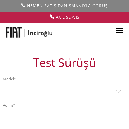
HEMEN SATIŞ DANIŞMANIYLA GÖRÜŞ
ACİL SERVİS
İnciroğlu
Test Sürüşü
Model*
Adınız*