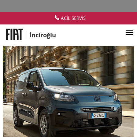
ACİL SERVİS
İnciroğlu