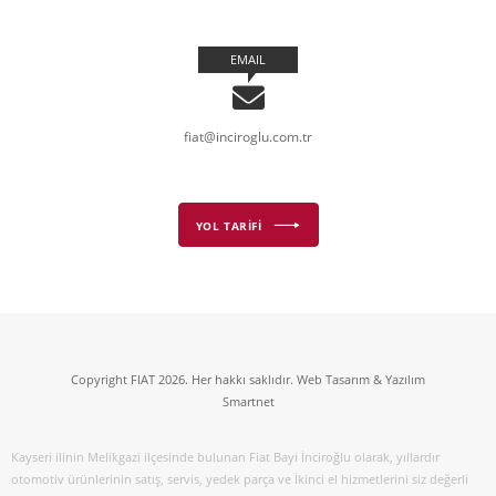
EMAIL
fiat@inciroglu.com.tr
YOL TARİFİ
Copyright FIAT 2026. Her hakkı saklıdır. Web Tasarım & Yazılım
Smartnet
Kayseri ilinin Melikgazi ilçesinde bulunan Fiat Bayi İnciroğlu olarak, yıllardır
otomotiv ürünlerinin satış, servis, yedek parça ve İkinci el hizmetlerini siz değerli