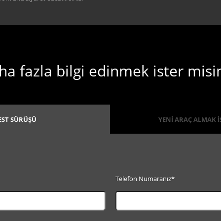
a fazla bilgi edinmek ister misi
EST SÜRÜŞÜ
YENİ ARAÇ ALMAK 
Telefon Numaranız*