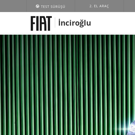
2. EL ARAÇ
TEST SÜRÜŞÜ
İnciroğlu