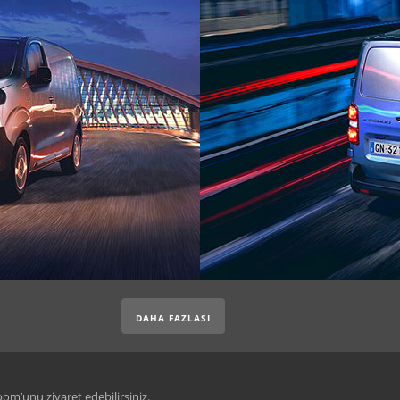
DAHA FAZLASI
room’unu ziyaret edebilirsiniz.