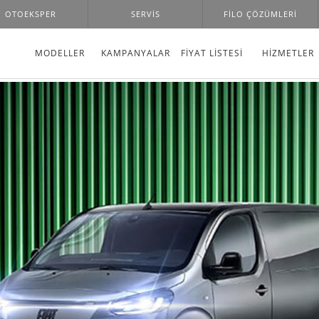
OTOEKSPER
SERVIS
FILO ÇÖZÜMLERI
MODELLER
KAMPANYALAR
FİYAT LİSTESİ
HIZMETLER