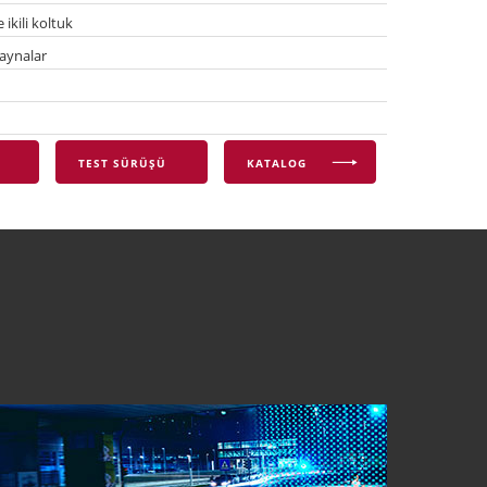
 ikili koltuk
 aynalar
TEST SÜRÜŞÜ
KATALOG