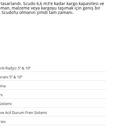
 tasarlandı. Scudo 6,6 m3'e kadar kargo kapasitesi ve
kipman, malzeme veya kargoyu taşımak için geniş bir
la, Scudo’lu olmanın şimdi tam zamanı.
O
ı Radyo 5’’ & 10’’
ranı 5’’ & 10’’
nıma
nı
Sistemi
 ve Acil Durum Fren Sistemi
ası