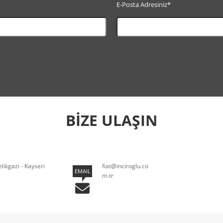
E-Posta Adresiniz*
BİZE ULAŞIN
ikgazi - Kayseri
fiat@inciroglu.co
EMAIL
m.tr