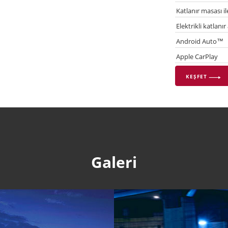
Katlanır masası ile
Elektrikli katlanır
Android Auto™
Apple CarPlay
KEŞFET
Galeri