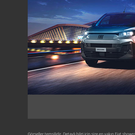
Görseller temsilidir. Detaylı bilgi için size en yakın Fiat show