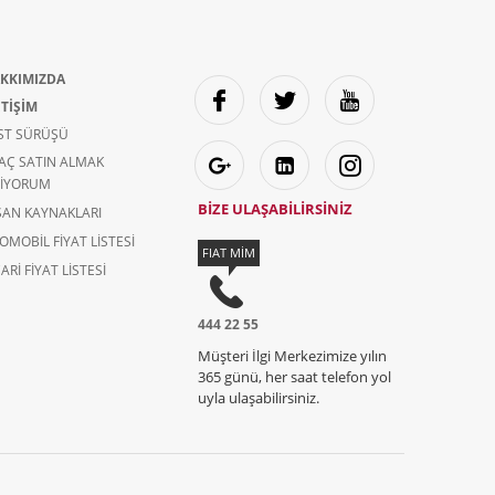
KKIMIZDA
ETİŞİM
ST SÜRÜŞÜ
AÇ SATIN ALMAK
TIYORUM
BİZE ULAŞABİLİRSİNİZ
SAN KAYNAKLARI
OMOBIL FIYAT LISTESI
FIAT MİM
ARI FIYAT LISTESI
444 22 55
Müşteri İlgi Merkezimize yılın
365 günü, her saat telefon yol
uyla ulaşabilirsiniz.