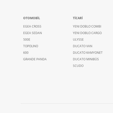
OTOMOBİL
TİCARİ
EGEA CROSS
YENI DOBLO COMBI
EGEA SEDAN
YENI DOBLO CARGO
500E
ULYSSE
TOPOLINO
DUCATO VAN
600
DUCATO KAMYONET
GRANDE PANDA
DUCATO MINIBÜS
SCUDO