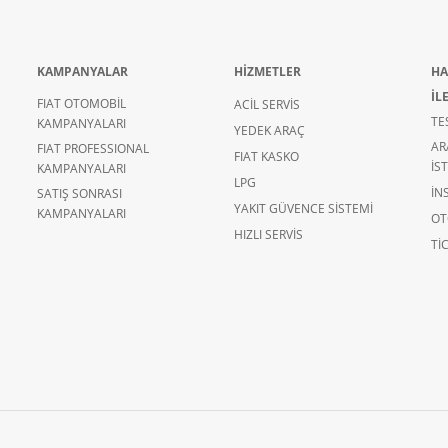
KAMPANYALAR
HİZMETLER
HA
İL
FIAT OTOMOBİL
ACİL SERVİS
TE
KAMPANYALARI
YEDEK ARAÇ
AR
FIAT PROFESSIONAL
FIAT KASKO
İS
KAMPANYALARI
LPG
İN
SATIŞ SONRASI
YAKIT GÜVENCE SİSTEMİ
KAMPANYALARI
OT
HIZLI SERVİS
TIC