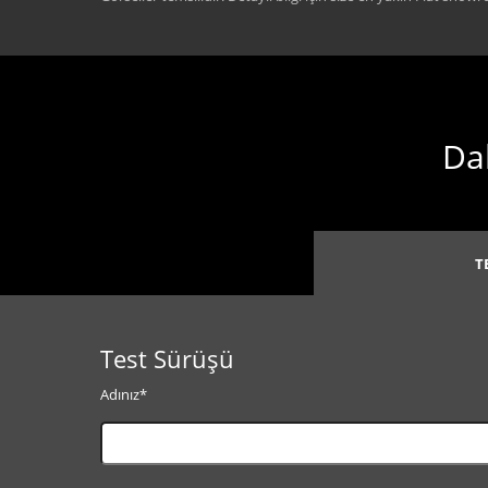
Dah
T
Test Sürüşü
Adınız*