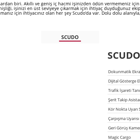
ardan biri. Akıllı ve geniş iç hacmi işinizden ödün vermemeniz için
nişliği, işinizi en üst seviyeye çıkarmak için ihtiyaç duyduğunuz e
lışmanız için ihtiyacınız olan her şey Scudo’da var. Dolu dolu alanıy
SCUDO
SCUD
Dokunmatik Ekranl
Dijital Gösterge Ek
Trafik İşareti Ta
Şerit Takip Asista
Kör Nokta Uyarı 
Çarpışma Uyarısı
Geri Görüş Kamer
Magic Cargo